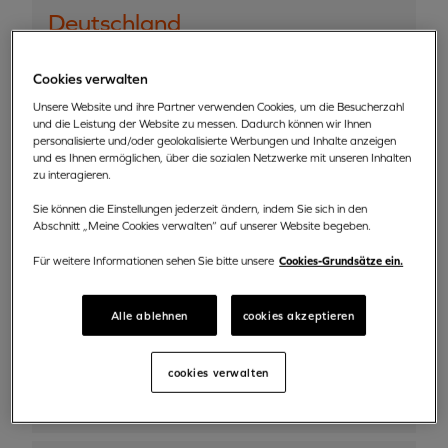
Deutschland
Für Verträge, die am / vor dem 31.12.2013
Cookies verwalten
begonnen wurden
Unsere Website und ihre Partner verwenden Cookies, um die Besucherzahl
und die Leistung der Website zu messen. Dadurch können wir Ihnen
FidesSecur Versicherungs- und
personalisierte und/oder geolokalisierte Werbungen und Inhalte anzeigen
Wirtschaftsdienst Versicherungsmakler GmbH,
und es Ihnen ermöglichen, über die sozialen Netzwerke mit unseren Inhalten
Carl-Wery-Straße 18, 81 739, Muenchen.
zu interagieren.
Sie können die Einstellungen jederzeit ändern, indem Sie sich in den
+49 89 2199 52787
Abschnitt „Meine Cookies verwalten“ auf unserer Website begeben.
rci@fidessecur.de
Cookies-Grundsätze ein.
Für weitere Informationen sehen Sie bitte unsere
Für Verträge, die am 01.01.2014 beginnen
Alle ablehnen
cookies akzeptieren
RCI Versicherung-Services GmbH,
Jagenbergstrasse 1, D-41468, Neuss.
cookies verwalten
+49 69 7126 5103