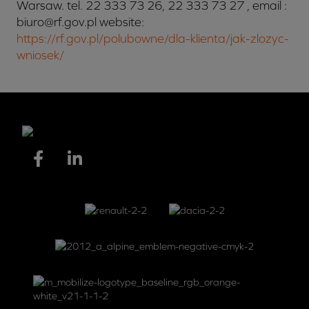
Warsaw. tel. 22 333 73 26, 22 333 73 27 , email :
biuro@rf.gov.pl website:
https://rf.gov.pl/polubowne/dla-klienta/jak-zlozyc-
wniosek/