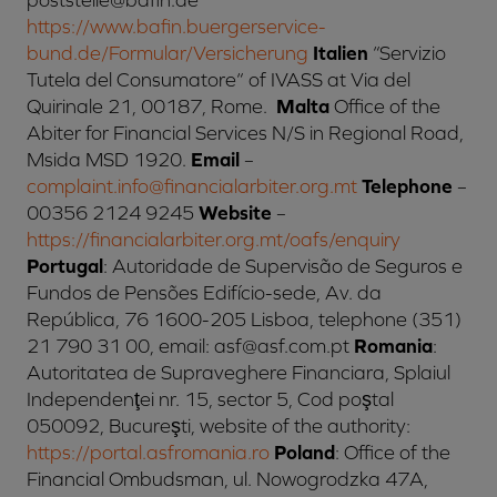
poststelle@bafin.de
https://www.bafin.buergerservice-
bund.de/Formular/Versicherung
Italien
“Servizio
Tutela del Consumatore“ of IVASS at Via del
Quirinale 21, 00187, Rome.
Malta
Office of the
Abiter for Financial Services N/S in Regional Road,
Msida MSD 1920.
Email
–
complaint.info@financialarbiter.org.mt
Telephone
–
00356 2124 9245
Website
–
https://financialarbiter.org.mt/oafs/enquiry
Portugal
: Autoridade de Supervisão de Seguros e
Fundos de Pensões Edifício-sede, Av. da
República, 76 1600-205 Lisboa, telephone (351)
21 790 31 00, email: asf@asf.com.pt
Romania
:
Autoritatea de Supraveghere Financiara, Splaiul
Independenţei nr. 15, sector 5, Cod poştal
050092, Bucureşti, website of the authority:
https://portal.asfromania.ro
Poland
: Office of the
Financial Ombudsman, ul. Nowogrodzka 47A,