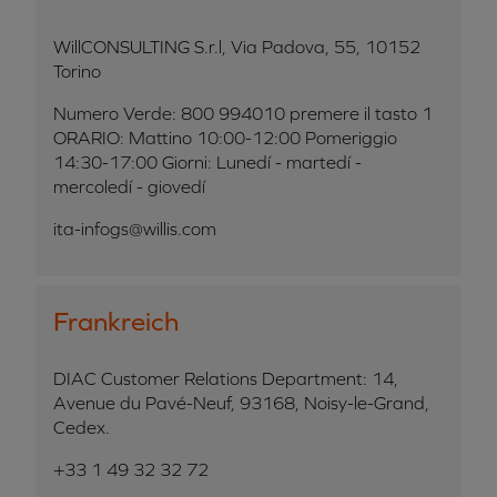
WillCONSULTING S.r.l, Via Padova, 55, 10152
Torino
Numero Verde: 800 994010 premere il tasto 1
ORARIO: Mattino 10:00-12:00 Pomeriggio
14:30-17:00 Giorni: Lunedí - martedí -
mercoledí - giovedí
ita-infogs@willis.com
Frankreich
DIAC Customer Relations Department: 14,
Avenue du Pavé-Neuf, 93168, Noisy-le-Grand,
Cedex.
+33 1 49 32 32 72