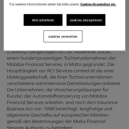
Cookies-Grundsätze ein.
Für weitere Informationen sehen Sie bitte unsere
Über
RCI Insurance
Alle ablehnen
cookies akzeptieren
RCI Insurance Limited (C45786) und RCI Life Limited
(C45787), im Folgenden „die Unternehmen“ genannt,
cookies verwalten
wurden am 10. Dezember 2008 als
Tochterunternehmen von RCI Services Limited
(C45692) (eingetragen am 26. November 2008),
einem hundertprozentigen Tochterunternehmen der
Mobilize Financial Services, in Malta gegründet. Die
Haupttätigkeit von RCI Services Limited ist die einer
Holdinggesellschaft, die ihren Tochterunternehmen
verschiedene administrative Dienstleistungen anbietet.
Die Unternehmen, die Versicherungslösungen für
Kunden der Automobilfinanzierung von Mobilize
Financial Services anbieten, sind nach dem Insurance
Business Act von 1998 berechtigt, langfristige und
allgemeine Geschäfte auf europäischen Märkten
gemäß den Bestimmungen der Malta Financial
Services Authority zu betreiben.