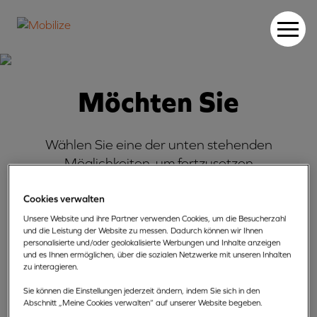
Möchten Sie
Wählen Sie eine der unten stehenden
Möglichkeiten, um fortzusetzen
Cookies verwalten
Unsere Website und ihre Partner verwenden Cookies, um die Besucherzahl
Eine Beschwerde einreichen
Richten Sie eine Beschwerde
und die Leistung der Website zu messen. Dadurch können wir Ihnen
und eine schnelle Antwort
an uns und wir werden Ihnen
personalisierte und/oder geolokalisierte Werbungen und Inhalte anzeigen
erhalten.
schnellstmöglichst antworten.
und es Ihnen ermöglichen, über die sozialen Netzwerke mit unseren Inhalten
zu interagieren.
Versicherungsfall
Versicherungsfall
melden
melden
Sie können die Einstellungen jederzeit ändern, indem Sie sich in den
Abschnitt „Meine Cookies verwalten“ auf unserer Website begeben.