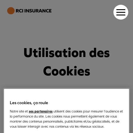
Utilisation
des
Cookies
Nos sites web et applications
mobiles utilisent des
Les cookies, ça roule
technologiques telles que les
ses partenaires
Notre site et
utilisent des cookies pour mesurer l'audience et
la performance du site. Les cookies nous permettent également de vous
cookies pour vous offrir une
montrer des contenus personnalisés, publicitaires et/ou géolocalisés, et de
vous laisser interagir avec nos contenus via les réseaux sociaux.
expérience de qualité, fluide et