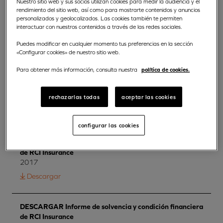
Nuestro sitio web y sus socios utilizan cookies para medir la audiencia y el
condición
rendimiento del sitio web, así como para mostrarte contenidos y anuncios
personalizados y geolocalizados. Las cookies también te permiten
interactuar con nuestros contenidos a través de las redes sociales.
financiera
Puedes modificar en cualquier momento tus preferencias en la sección
«Configurar cookies» de nuestro sitio web.
política de cookies.
Para obtener más información, consulta nuestra
DESCARGAR Informe de solvencia y condición financiera
de RCI Insurance
rechazarlas todas
aceptar las cookies
2016
Descargar
configurar las cookies
DESCARGAR Informe de solvencia y condición financiera
de RCI Insurance
2017
Descargar
DESCARGAR Informe de solvencia y condición financiera
de RCI Insurance